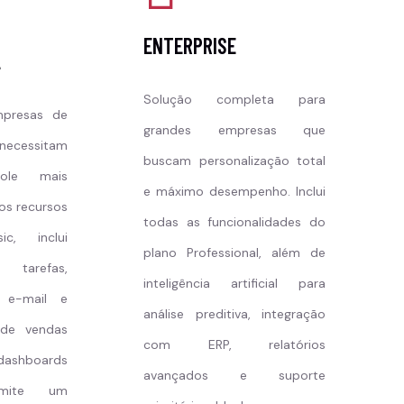
ENTERPRISE
L
Solução completa para
mpresas de
grandes empresas que
necessitam
buscam personalização total
ole mais
e máximo desempenho. Inclui
os recursos
todas as funcionalidades do
c, inclui
plano Professional, além de
tarefas,
inteligência artificial para
 e-mail e
análise preditiva, integração
 de vendas
com ERP, relatórios
dashboards
avançados e suporte
ermite um